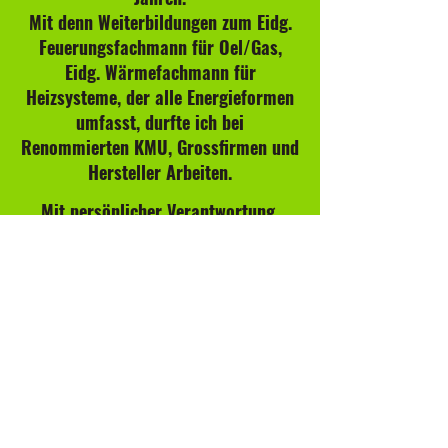
Mit denn Weiterbildungen zum Eidg.
Feuerungsfachmann für Oel/Gas,
Eidg. Wärmefachmann für
Heizsysteme, der alle Energieformen
umfasst, durfte ich bei
Renommierten KMU, Grossfirmen und
Hersteller Arbeiten.
Mit persönlicher Verantwortung,
Leidenschaft und Engagement in den
verschiedenen Bereichen, konnte ich
Erfahrungen in den letzten 20 Jahren
stark ausbauen.
Kontaktieren Sie mich, um eine
unverbindliche Beratung zu
vereinbaren.